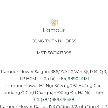
CÔNG TY TNHH DFSS
MST: 5801417098
L'amour Flower Saigon: 386/77A Lê Văn Sỹ, P.14, Q.3,
TP HCM – Liên hệ:
(+84)989044131
L'amour Flower Hà Nội: Số 5 ngõ 61 Hoàng Cầu,
phường Ô Chợ Dừa, quận Đống Đa, Hà Nội – Liên
hệ:
(+84)989375458
L'amour Flower Đà Lạt: 173 đường 3/2, phường 4, TP.