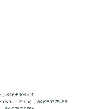
ệ:
(+84)989044131
à Nội – Liên hệ:
(+84)989375458
:
(+84)978619384