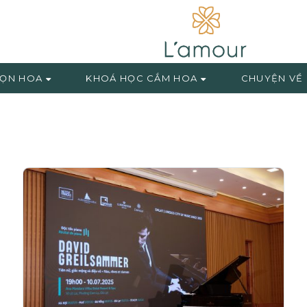
ỌN HOA
KHOÁ HỌC CẮM HOA
CHUYỆN VỀ