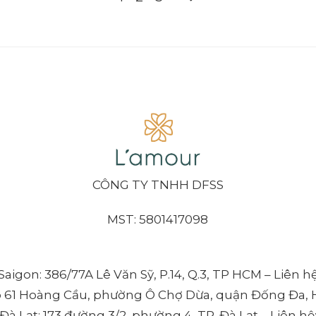
CÔNG TY TNHH DFSS
MST: 5801417098
aigon: 386/77A Lê Văn Sỹ, P.14, Q.3, TP HCM – Liên h
õ 61 Hoàng Cầu, phường Ô Chợ Dừa, quận Đống Đa, H
à Lạt: 173 đường 3/2, phường 4, TP. Đà Lạt – Liên hệ