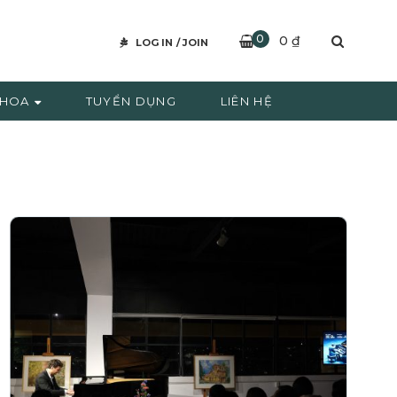
0
0
₫
LOG IN
/
JOIN
 HOA
TUYỂN DỤNG
LIÊN HỆ