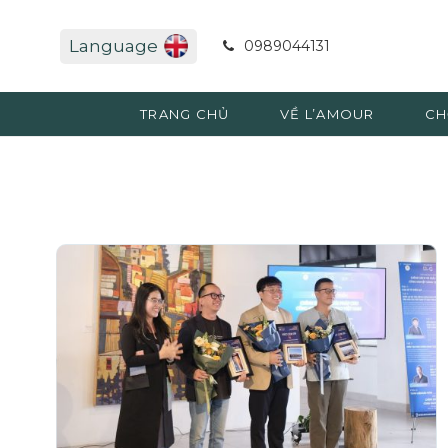
Language
0989044131
TRANG CHỦ
VỀ L’AMOUR
CH