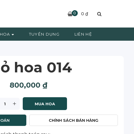
0
0
₫
 HOA
TUYỂN DỤNG
LIÊN HỆ
iỏ hoa 014
800,000
₫
+
MUA HOA
TOÁN
CHÍNH SÁCH BÁN HÀNG