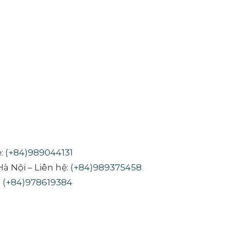
ệ:
(+84)989044131
à Nội – Liên hệ:
(+84)989375458
:
(+84)978619384