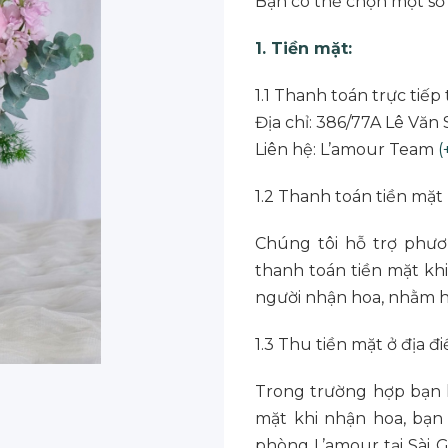
Bạn có thể chọn một số
1. Tiền mặt:
1.1 Thanh toán trực tiếp
Địa chỉ: 386/77A Lê Văn 
Liên hệ: L’amour Team
(
1.2 Thanh toán tiền mặt
Chúng tôi hỗ trợ phươ
thanh toán tiền mặt khi
người nhận hoa, nhằm hỗ
1.3 Thu tiền mặt ở địa đ
Trong trường hợp bạn 
mặt khi nhận hoa, bạ
phòng L’amour tại Sài G