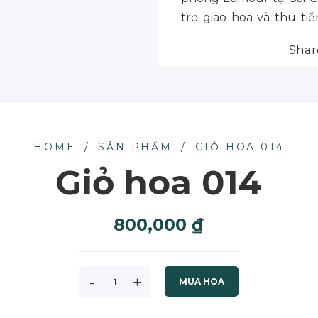
trợ giao hoa và thu ti
thức thanh toán này sẽ 
Shar
hệ nhân viên để biết thê
? Liên hệ:
0989 044 131
? L’amour Saigon: 386/7
? www.lamour.vn
2.
Thanh toán chuyển
HOME
/
SẢN PHẨM
/
GIỎ HOA 014
(+84)989044131
Giỏ hoa 014
800,000
₫
-
+
MUA HOA