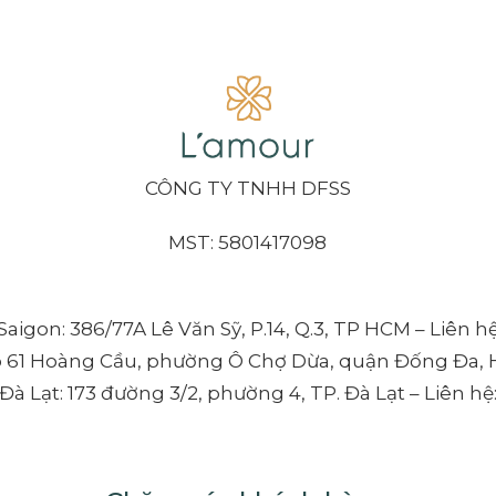
CÔNG TY TNHH DFSS
MST: 5801417098
aigon: 386/77A Lê Văn Sỹ, P.14, Q.3, TP HCM – Liên h
õ 61 Hoàng Cầu, phường Ô Chợ Dừa, quận Đống Đa, H
à Lạt: 173 đường 3/2, phường 4, TP. Đà Lạt – Liên hệ