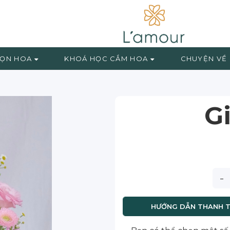
ỌN HOA
KHOÁ HỌC CẮM HOA
CHUYỆN VỀ
G
-
HƯỚNG DẪN THANH 