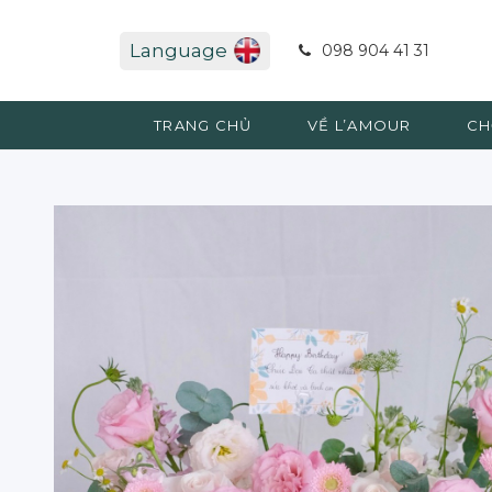
Language
098 904 41 31
TRANG CHỦ
VỀ L’AMOUR
CH