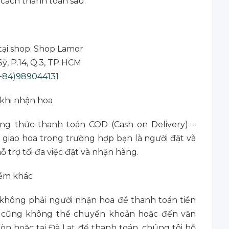
 cách thanh toán sau:
 tại shop: Shop Lamor
Sỹ, P.14, Q.3, TP HCM
+84)989044131
 khi nhận hoa
ng thức thanh toán COD (Cash on Delivery) –
 giao hoa trong trường hợp bạn là người đặt và
 trợ tối đa việc đặt và nhận hàng.
iểm khác
không phải người nhận hoa để thanh toán tiền
n cũng không thể chuyển khoản hoặc đến văn
òn hoặc tại Đà Lạt để thanh toán, chúng tôi hỗ