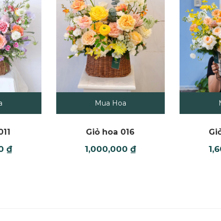
Mua Hoa
a
Giỏ hoa 016
Gi
011
1,000,000
₫
1,
00
₫