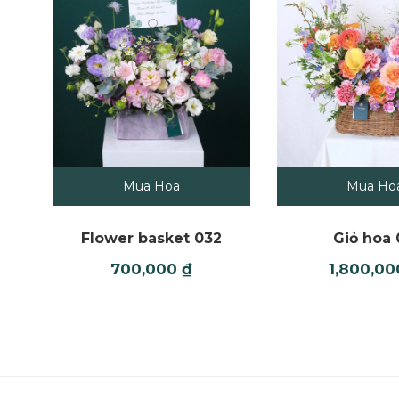
Mua Hoa
Mua Ho
Flower basket 032
Giỏ hoa 
700,000
₫
1,800,0