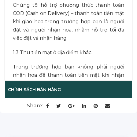
Chúng tôi hỗ trợ phương thức thanh toán
COD (Cash on Delivery) – thanh toán tiền mặt
khi giao hoa trong trường hợp bạn là người
đặt và người nhận hoa, nhằm hỗ trợ tối đa
việc đặt và nhận hàng.
1.3 Thu tiền mặt ở địa điểm khác
Trong trường hợp bạn không phải người
nhận hoa để thanh toán tiền mặt khi nhận
hoa, bạn cũng không thể chuyển khoản
CHÍNH SÁCH BÁN HÀNG
hoặc đến văn phòng L’amour tại Sài Gòn
hoặc tại Đà Lạt để thanh toán, chúng tôi hỗ
Share:
trợ giao hoa và thu tiền ở 2 địa điểm khác
nhau. Tuy nhiên, phương thức thanh toán
này sẽ có thêm phí dịch vụ (tùy khu vực). Vui
lòng liên hệ nhân viên để biết thêm chi tiết