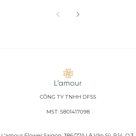
CÔNG TY TNHH DFSS
MST: 5801417098
L'amour Flower Saigon: 386/77A Lê Văn Sỹ, P.14, Q.3,