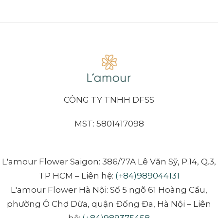
CÔNG TY TNHH DFSS
MST: 5801417098
L'amour Flower Saigon: 386/77A Lê Văn Sỹ, P.14, Q.3,
TP HCM – Liên hệ:
(+84)989044131
L'amour Flower Hà Nội: Số 5 ngõ 61 Hoàng Cầu,
phường Ô Chợ Dừa, quận Đống Đa, Hà Nội – Liên
hệ:
(+84)989375458