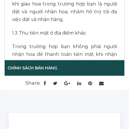
khi giao hoa trong trường hợp bạn là người
đặt và người nhận hoa, nhằm hỗ trợ tối đa
việc đặt và nhận hàng.
1.3 Thu tiền mặt ở địa điểm khác
Trong trường hợp bạn không phải người
nhận hoa để thanh toán tiền mặt khi nhận
hoa, bạn cũng không thể chuyển khoản
CHÍNH SÁCH BÁN HÀNG
hoặc đến văn phòng L’amour tại Sài Gòn
hoặc tại Đà Lạt để thanh toán, chúng tôi hỗ
Share:
trợ giao hoa và thu tiền ở 2 địa điểm khác
nhau. Tuy nhiên, phương thức thanh toán
này sẽ có thêm phí dịch vụ (tùy khu vực). Vui
lòng liên hệ nhân viên để biết thêm chi tiết
? Liên hệ:
0989 044 131
? L’amour Saigon: 386/77A Lê Văn Sỹ, P14, Q3,