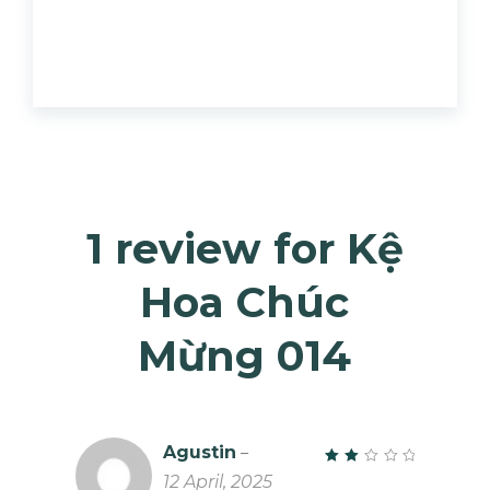
1 review for
Kệ
Hoa Chúc
Mừng 014
Agustin
–
Rated
12 April, 2025
2
out