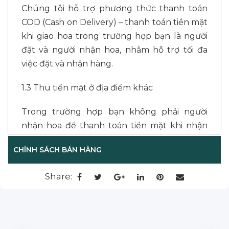
Chúng tôi hỗ trợ phương thức thanh toán
COD (Cash on Delivery) – thanh toán tiền mặt
khi giao hoa trong trường hợp bạn là người
đặt và người nhận hoa, nhằm hỗ trợ tối đa
việc đặt và nhận hàng.
1.3 Thu tiền mặt ở địa điểm khác
Trong trường hợp bạn không phải người
nhận hoa để thanh toán tiền mặt khi nhận
hoa, bạn cũng không thể chuyển khoản
CHÍNH SÁCH BÁN HÀNG
hoặc đến văn phòng L’amour tại Sài Gòn
hoặc tại Đà Lạt để thanh toán, chúng tôi hỗ
Share:
trợ giao hoa và thu tiền ở 2 địa điểm khác
nhau. Tuy nhiên, phương thức thanh toán
này sẽ có thêm phí dịch vụ (tùy khu vực). Vui
lòng liên hệ nhân viên để biết thêm chi tiết